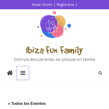
Saltar
Iniciar Sesión |
Registrarse |
al
contenido
Ibiza Fun Family
Disfruta descubriendo las pitiusas en familia
« Todos los Eventos