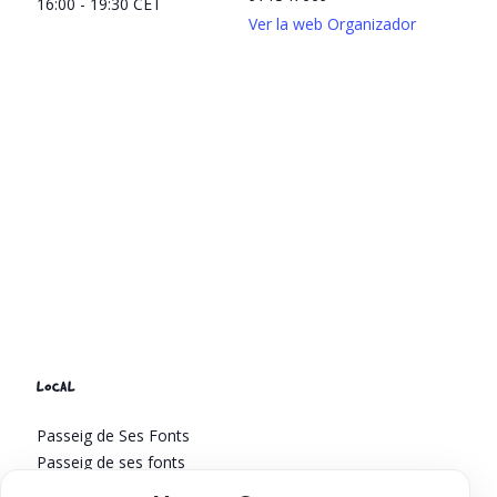
16:00 - 19:30
CET
Ver la web Organizador
LOCAL
Passeig de Ses Fonts
Passeig de ses fonts
Sant Antoni de Portmany
,
Islas Baleares
07820
España