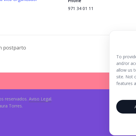
Phone
971 34 01 11
n postparto
To provid
and/or ac
allow us 
site. Not
features a
os reservados.
Aviso Legal
.
aura Torres.