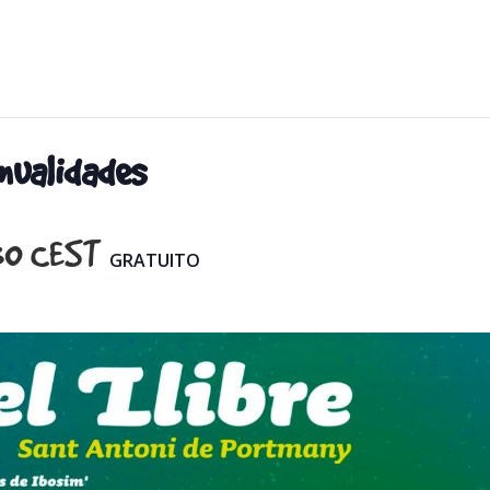
nualidades
30
CEST
GRATUITO