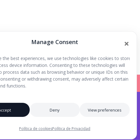
Manage Consent
Teatro de Papel, Living library
e the best experiences, we use technologies like cookies to store
cess device information. Consenting to these technologies will
to process data such as browsing behavior or unique IDs on this
 consenting or withdrawing consent, may adversely affect certain
nd functions.
Iniciar Sesión |
Registrarse |
Accept
Deny
View preferences
Política de cookies
Política de Privacidad