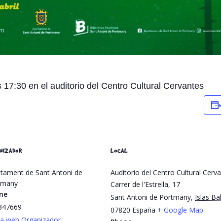
 17:30 en el auditorio del Centro Cultural Cervantes
NIZADOR
LOCAL
tament de Sant Antoni de
Auditorio del Centro Cultural Cerv
tmany
Carrer de l'Estrella, 17
ne
Sant Antoni de Portmany
,
Islas Ba
347669
07820
España
+ Google Map
la web Organizador