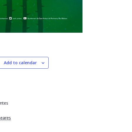
Add to calendar
antes
leares