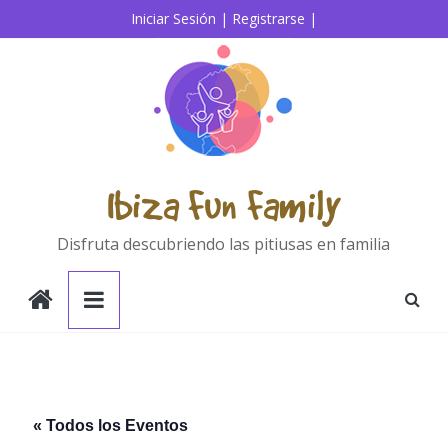
Saltar
Iniciar Sesión |
Registrarse |
al
contenido
Ibiza Fun Family
Disfruta descubriendo las pitiusas en familia
« Todos los Eventos