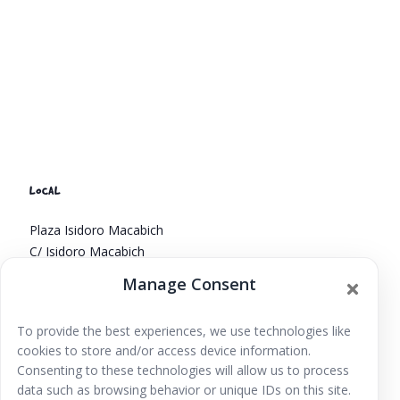
LOCAL
Plaza Isidoro Macabich
C/ Isidoro Macabich
Santa Eulària des Riu
,
Islas Baleares
07840
España
+
Manage Consent
Google Map
To provide the best experiences, we use technologies like
Taller: Primavera,
Eivissa capses màgiques d’Europa,
cookies to store and/or access device information.
Jornada infantil
papallones i flors
Consenting to these technologies will allow us to process
data such as browsing behavior or unique IDs on this site.