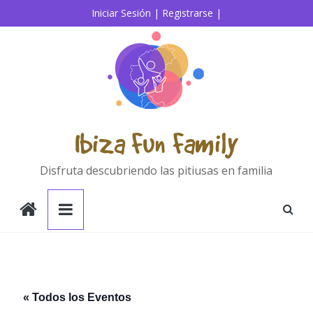
Saltar
Iniciar Sesión |
Registrarse |
al
contenido
Ibiza Fun Family
Disfruta descubriendo las pitiusas en familia
« Todos los Eventos