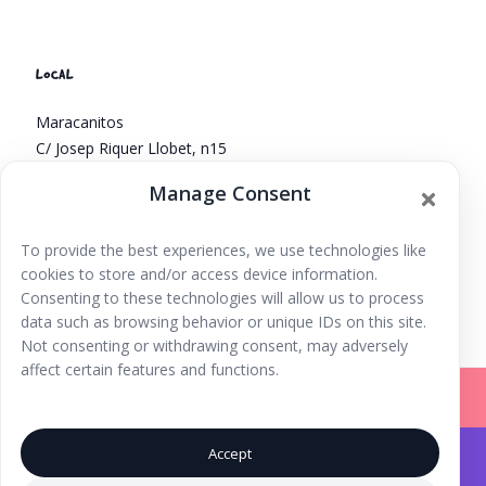
LOCAL
Maracanitos
C/ Josep Riquer Llobet, n15
Eivissa
,
Islas Baleares,
07800
España
+ Google Map
Manage Consent
Phone
665908778
To provide the best experiences, we use technologies like
cookies to store and/or access device information.
Cuenta cuentos con Luz
Cuenta cuentos, la boda
Consenting to these technologies will allow us to process
data such as browsing behavior or unique IDs on this site.
Not consenting or withdrawing consent, may adversely
affect certain features and functions.
Accept
Iniciar Sesión |
Registrarse |
Copyright © 2026
Ibiza Fun Family
. Todos los derechos