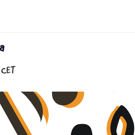
a
CET