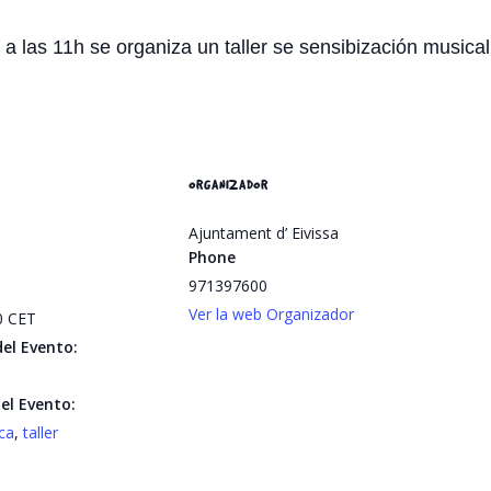
 las 11h se organiza un taller se sensibización musical
ORGANIZADOR
Ajuntament d’ Eivissa
Phone
971397600
Ver la web Organizador
00
CET
el Evento:
el Evento:
ca
,
taller