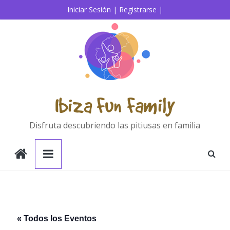
Saltar
Iniciar Sesión |
Registrarse |
al
contenido
Ibiza Fun Family
Disfruta descubriendo las pitiusas en familia
« Todos los Eventos