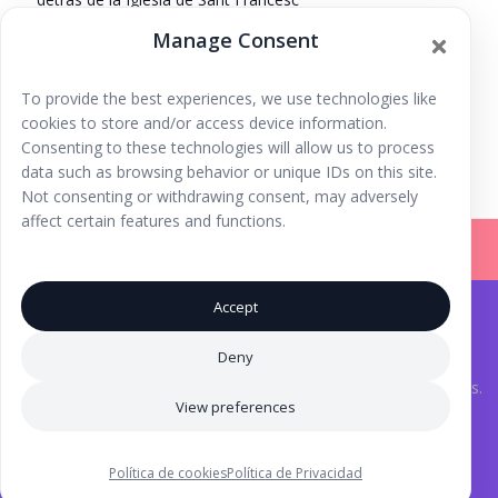
Formentera
,
Islas Baleares
07860
España
+ Google
Manage Consent
Map
To provide the best experiences, we use technologies like
Taller iniciación al
Sa Fireta, castillos hinchables y juegos en
cookies to store and/or access device information.
Formentera
porteo
Consenting to these technologies will allow us to process
data such as browsing behavior or unique IDs on this site.
Not consenting or withdrawing consent, may adversely
affect certain features and functions.
Accept
Iniciar Sesión |
Registrarse |
Copyright © 2026
Ibiza Fun Family
. Todos los derechos
Deny
reservados.
Aviso Legal
.
® Marca Registrada. Una iniciativa de
Inma Tutor
y Laura Torres.
View preferences
Iconos creados por Eucalyp - Flaticon
Diseños del feed de Instagram atribuibles a
Layra
Política de cookies
Política de Privacidad