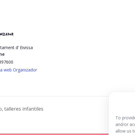
NIZADOR
tament d’ Eivissa
ne
397600
la web Organizador
 talleres infantiles
Dia infa
To provid
and/or ac
allow us 