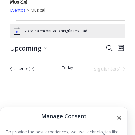
Musical
Eventos
Musical
Eventos
No se ha encontrado ningún resultado.
N
o
t
Upcoming
N
N
B
i
L
c
u
S
i
e
a
a
s
e
s
c
Today
Eventos
siguiente(s)
Eventos
anterior(es)
t
l
v
a
v
e
r
e
c
e
c
g
i
g
a
o
a
Manage Consent
n
c
a
c
r
i
To provide the best experiences, we use technologies like