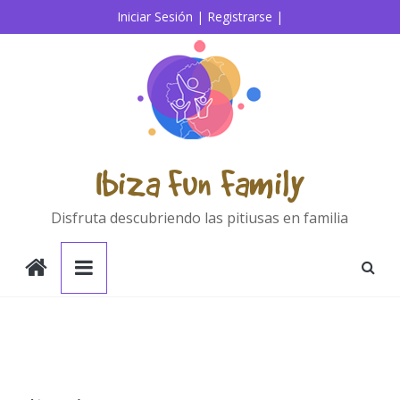
Saltar
Iniciar Sesión |
Registrarse |
al
contenido
Ibiza Fun Family
Disfruta descubriendo las pitiusas en familia