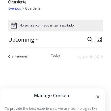
Guardería
Eventos
Guardería
Eventos
No se ha encontrado ningún resultado.
N
o
t
Upcoming
N
N
B
i
L
c
u
S
i
e
a
a
s
e
s
c
Today
Eventos
siguiente(s)
Eventos
anterior(es)
t
l
v
a
v
e
r
e
c
e
c
g
i
g
a
o
a
Manage Consent
n
c
a
c
r
i
To provide the best experiences, we use technologies like