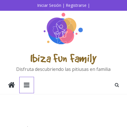
Saltar
Iniciar Sesión |
Registrarse |
al
contenido
Ibiza Fun Family
Disfruta descubriendo las pitiusas en familia