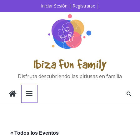
Saltar
Iniciar Sesión |
Registrarse |
al
contenido
Ibiza Fun Family
Disfruta descubriendo las pitiusas en familia
« Todos los Eventos