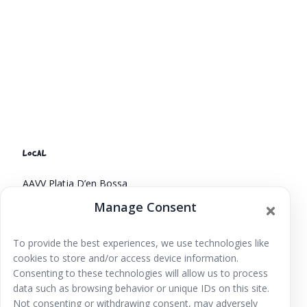
LOCAL
AAVV Platja D’en Bossa
Caller de Blas Infante, n1
Manage Consent
Eivissa
,
Islas Baleares
07800
España
+ Google Map
To provide the best experiences, we use technologies like
Juegos, talleres infantiles, música en
Juegos Hinchables –
cookies to store and/or access device information.
Festes de Santa Eulària
las fiestas de Santa Eulària del Rio
Consenting to these technologies will allow us to process
data such as browsing behavior or unique IDs on this site.
Not consenting or withdrawing consent, may adversely