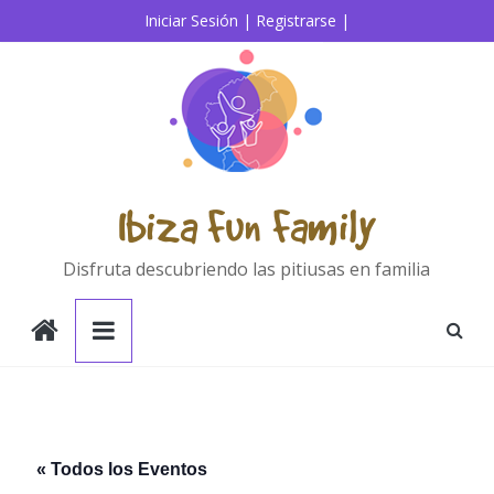
Saltar
Iniciar Sesión |
Registrarse |
al
contenido
Ibiza Fun Family
Disfruta descubriendo las pitiusas en familia
« Todos los Eventos