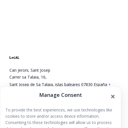
LOCAL
Can Jeroni, Sant Josep
Carrer sa Talaia, 16,
Sant Josep de Sa Talaia
,
islas baleares
07830
España
+
Google Map
Manage Consent
Ver la web Local
To provide the best experiences, we use technologies like
Contacontes de
Jornada Puertas Abiertas CC Santísima
cookies to store and/or access device information.
Trinidad 2026
Primavera 2026
Consenting to these technologies will allow us to process