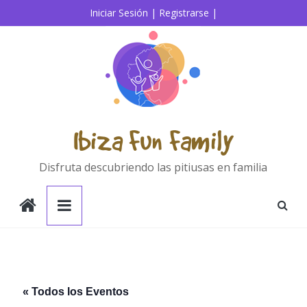
Saltar
Iniciar Sesión |
Registrarse |
al
contenido
Ibiza Fun Family
Disfruta descubriendo las pitiusas en familia
« Todos los Eventos